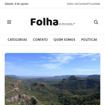
Pular
Pular
Sábado, 8 de agosto
Sobre nós
Contato
Privacidade
para
para
o
o
conteúdo
conteúdo
CATEGORIAS
CONTATO
QUEM SOMOS
POLÍTICAS