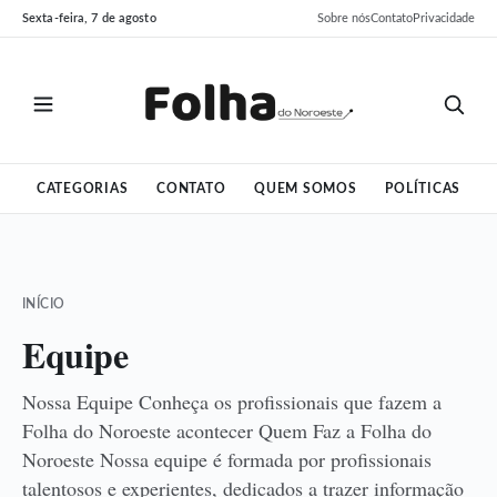
Pular
Pular
Sexta-feira, 7 de agosto
Sobre nós
Contato
Privacidade
para
para
o
o
conteúdo
conteúdo
CATEGORIAS
CONTATO
QUEM SOMOS
POLÍTICAS
INÍCIO
Equipe
Nossa Equipe Conheça os profissionais que fazem a
Folha do Noroeste acontecer Quem Faz a Folha do
Noroeste Nossa equipe é formada por profissionais
talentosos e experientes, dedicados a trazer informação