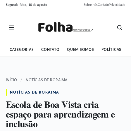
Pular
Pular
Segunda-feira, 10 de agosto
Sobre nós
Contato
Privacidade
para
para
o
o
conteúdo
conteúdo
CATEGORIAS
CONTATO
QUEM SOMOS
POLÍTICAS
INÍCIO
/
NOTÍCIAS DE RORAIMA
NOTÍCIAS DE RORAIMA
Escola de Boa Vista cria
espaço para aprendizagem e
inclusão