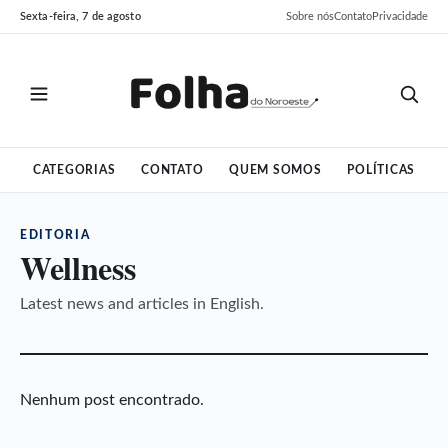
Pular
Pular
Sexta-feira, 7 de agosto
Sobre nós
Contato
Privacidade
para
para
o
o
conteúdo
conteúdo
CATEGORIAS
CONTATO
QUEM SOMOS
POLÍTICAS
EDITORIA
Wellness
Latest news and articles in English.
Nenhum post encontrado.