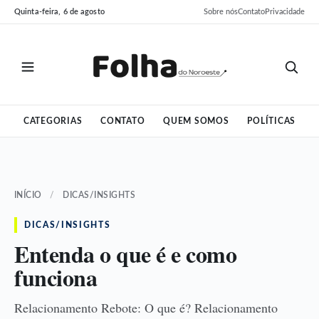
Pular
Pular
Quinta-feira, 6 de agosto
Sobre nós
Contato
Privacidade
para
para
o
o
conteúdo
conteúdo
CATEGORIAS
CONTATO
QUEM SOMOS
POLÍTICAS
INÍCIO
/
DICAS/INSIGHTS
DICAS/INSIGHTS
Entenda o que é e como
funciona
Relacionamento Rebote: O que é? Relacionamento