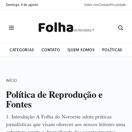
Pular
Pular
Domingo, 9 de agosto
Sobre nós
Contato
Privacidade
para
para
o
o
conteúdo
conteúdo
CATEGORIAS
CONTATO
QUEM SOMOS
POLÍTICAS
INÍCIO
Política de Reprodução e
Fontes
1. Introdução A Folha do Noroeste adota práticas
jornalísticas que visam oferecer aos nossos leitores uma
cobertura ampla e diversificada dos acontecimentos