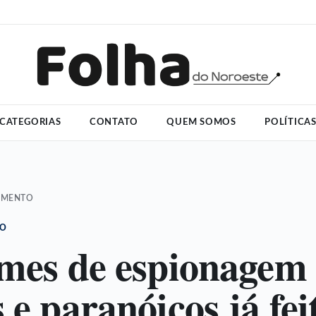
CATEGORIAS
CONTATO
QUEM SOMOS
POLÍTICA
IMENTO
TO
lmes de espionagem
 e paranóicos já fei