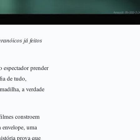
ranóicos já feitos
o espectador prender
fia de tudo,
rmadilha, a verdade
 filmes constroem
m envelope, uma
história prova que