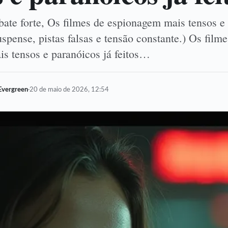
bate forte, Os filmes de espionagem mais tensos e
uspense, pistas falsas e tensão constante.) Os film
s tensos e paranóicos já feitos…
Evergreen
·
20 de maio de 2026, 12:54