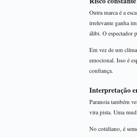
Risco constante
Outra marca é a esc
irrelevante ganha i
álibi. O espectador 
Em vez de um clímax
emocional. Isso é es
confiança.
Interpretação 
Paranoia também vem 
vira pista. Uma mud
No cotidiano, é seme