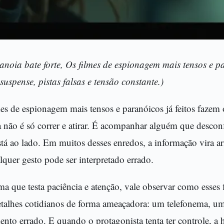
anoia bate forte, Os filmes de espionagem mais tensos e pa
suspense, pistas falsas e tensão constante.)
es de espionagem mais tensos e paranóicos já feitos fazem 
a não é só correr e atirar. É acompanhar alguém que descon
tá ao lado. Em muitos desses enredos, a informação vira a
quer gesto pode ser interpretado errado.
ma que testa paciência e atenção, vale observar como esses
etalhes cotidianos de forma ameaçadora: um telefonema, u
nto errado. E quando o protagonista tenta ter controle, a 