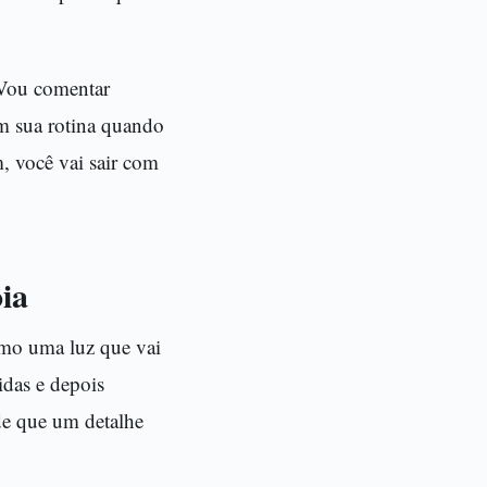
. Vou comentar
m sua rotina quando
m, você vai sair com
ia
omo uma luz que vai
idas e depois
de que um detalhe