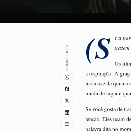
(S
e a par
COMPARTILHAR
trazem 
Os film
a respiração. A graç
inclusive de quem es
muda de lugar e qual
Se você gosta de tra
tensão. Eles usam d
palavra dita no mome