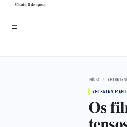
Pular
Pular
Sábado, 8 de agosto
para
para
o
o
conteúdo
conteúdo
INÍCIO
/
ENTRETEN
ENTRETENIMEN
Os fi
tensos