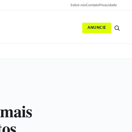
Sobre nós
Contato
Privacidade
ANUNCIE
S
 mais
tos