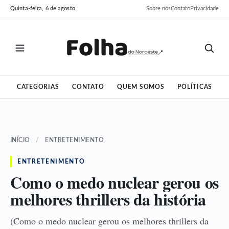
Pular
Pular
Quinta-feira, 6 de agosto
Sobre nós
Contato
Privacidade
para
para
o
o
conteúdo
conteúdo
CATEGORIAS
CONTATO
QUEM SOMOS
POLÍTICAS
INÍCIO
/
ENTRETENIMENTO
ENTRETENIMENTO
Como o medo nuclear gerou os
melhores thrillers da história
(Como o medo nuclear gerou os melhores thrillers da