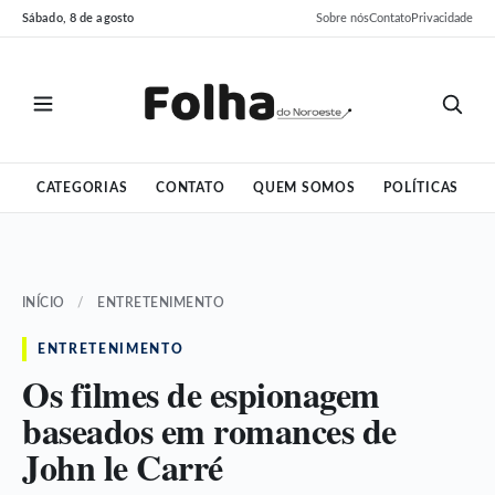
Pular
Pular
Sábado, 8 de agosto
Sobre nós
Contato
Privacidade
para
para
o
o
conteúdo
conteúdo
CATEGORIAS
CONTATO
QUEM SOMOS
POLÍTICAS
INÍCIO
/
ENTRETENIMENTO
ENTRETENIMENTO
Os filmes de espionagem
baseados em romances de
John le Carré