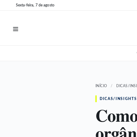
Pular
Pular
Sexta-feira, 7 de agosto
para
para
o
o
conteúdo
conteúdo
INÍCIO
/
DICAS/INS
DICAS/INSIGHTS
Como 
orgân