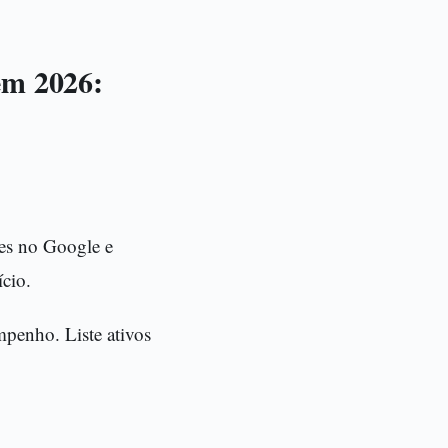
em 2026:
ões no Google e
ício.
mpenho. Liste ativos