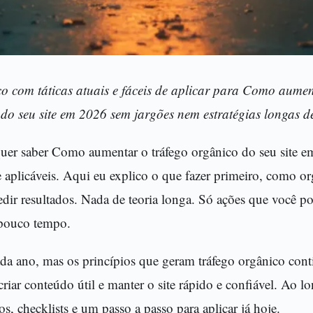
co com táticas atuais e fáceis de aplicar para Como aumen
do seu site em 2026 sem jargões nem estratégias longas d
uer saber Como aumentar o tráfego orgânico do seu site em
e aplicáveis. Aqui eu explico o que fazer primeiro, como or
ir resultados. Nada de teoria longa. Só ações que você po
 pouco tempo.
da ano, mas os princípios que geram tráfego orgânico con
criar conteúdo útil e manter o site rápido e confiável. Ao l
s, checklists e um passo a passo para aplicar já hoje.