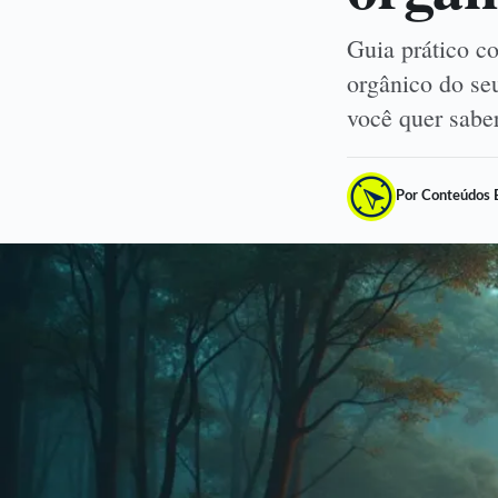
Guia prático co
orgânico do se
você quer sab
Por Conteúdos 