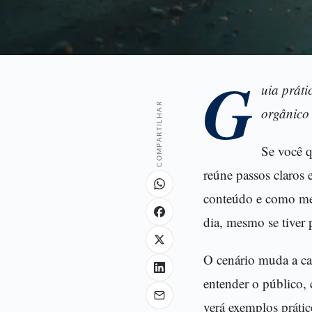
G
uia práti
COMPARTILHAR
orgânico 
Se você q
reúne passos claros 
conteúdo e como med
dia, mesmo se tiver
O cenário muda a ca
entender o público, 
verá exemplos prático