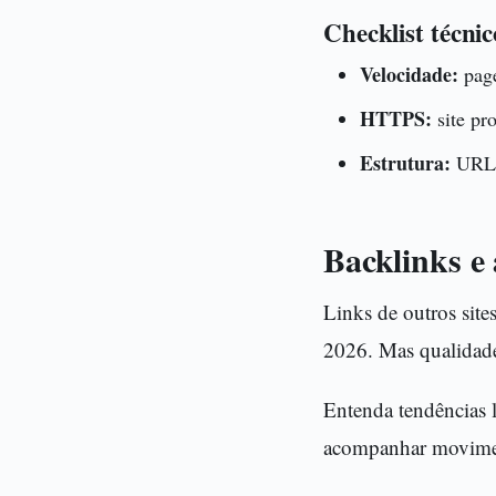
Checklist técnic
Velocidade:
page
HTTPS:
site pr
Estrutura:
URLs 
Backlinks e 
Links de outros sit
2026. Mas qualidade 
Entenda tendências l
acompanhar moviment