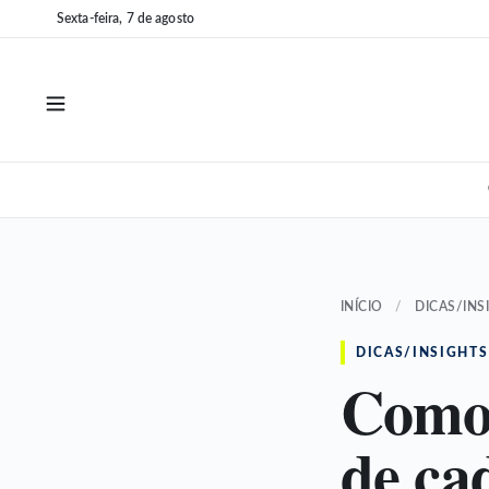
Pular
Pular
Sexta-feira, 7 de agosto
para
para
o
o
conteúdo
conteúdo
INÍCIO
/
DICAS/INS
DICAS/INSIGHTS
Como 
de ca