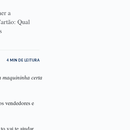
her a
artão: Qual
s
4 MIN DE LEITURA
 a maquininha certa
os vendedores e
to vai te ajudar