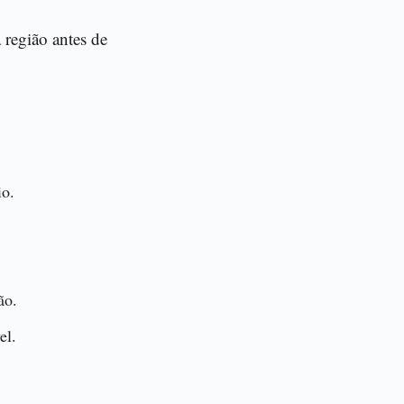
 região antes de
io.
ão.
el.