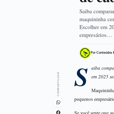
Saiba comparar 
maquininha cer
Escolher em 20
empresários…
Por Conteúdos 
S
aiba compar
COMPARTILHAR
em 2025 se
Maquininha
pequenos empresário
Se você sente que as