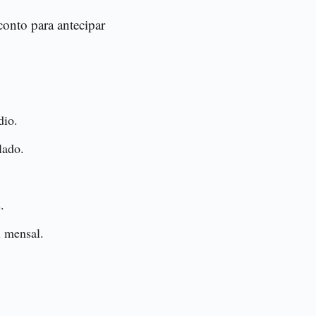
conto para antecipar
dio.
lado.
.
l mensal.