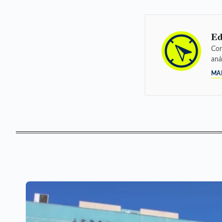
Ed
Con
aná
MA