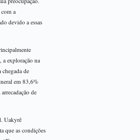
sua preocupação.
, com a
ado devido a essas
principalmente
, a exploração na
 a chegada de
ineral em 83,6%
 arrecadação de
l. Uakyrê
ta que as condições