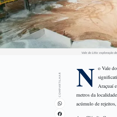
Vale do Lítio: exploração 
N
o Vale do
COMPARTILHAR
significa
Araçuaí e
metros da localidad
acúmulo de rejeitos,