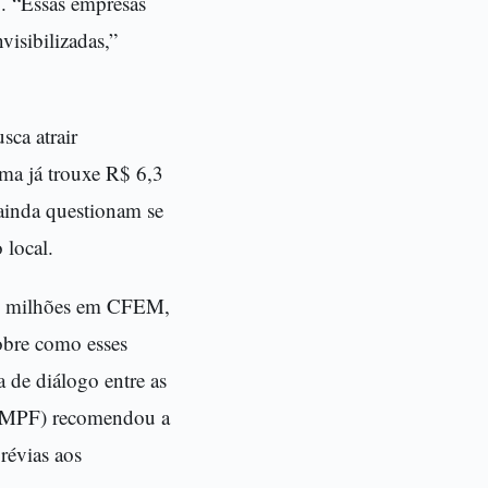
. “Essas empresas
visibilizadas,”
ca atrair
ama já trouxe R$ 6,3
ainda questionam se
 local.
,6 milhões em CFEM,
obre como esses
a de diálogo entre as
l (MPF) recomendou a
révias aos