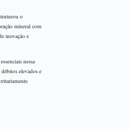
struturou o
loração mineral com
de inovação e
ssenciais nessa
 débitos elevados e
oritariamente