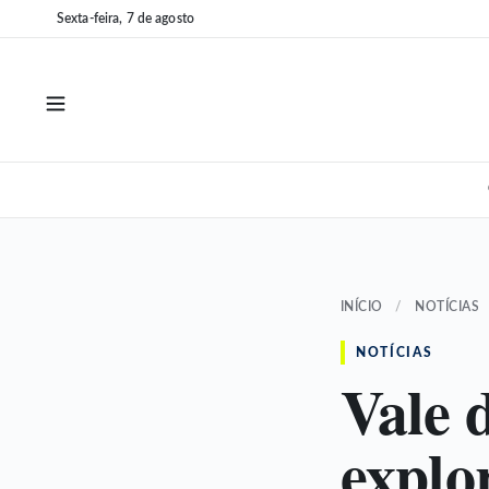
Pular
Pular
Sexta-feira, 7 de agosto
para
para
o
o
conteúdo
conteúdo
INÍCIO
/
NOTÍCIAS
NOTÍCIAS
Vale d
explo