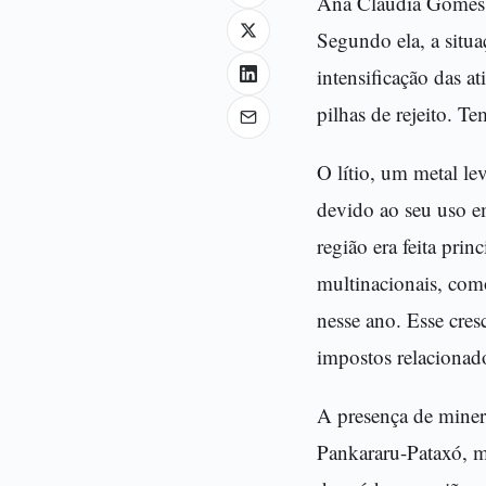
Ana Cláudia Gomes d
Segundo ela, a situ
intensificação das a
pilhas de rejeito. T
O lítio, um metal le
devido ao seu uso em
região era feita pri
multinacionais, co
nesse ano. Esse cre
impostos relacionad
A presença de miner
Pankararu-Pataxó, m