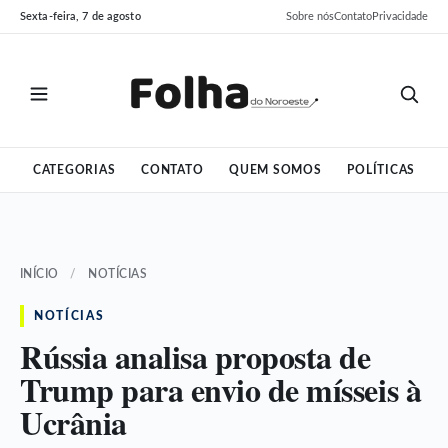
Pular
Pular
Sexta-feira, 7 de agosto
Sobre nós
Contato
Privacidade
para
para
o
o
conteúdo
conteúdo
CATEGORIAS
CONTATO
QUEM SOMOS
POLÍTICAS
INÍCIO
/
NOTÍCIAS
NOTÍCIAS
Rússia analisa proposta de
Trump para envio de mísseis à
Ucrânia