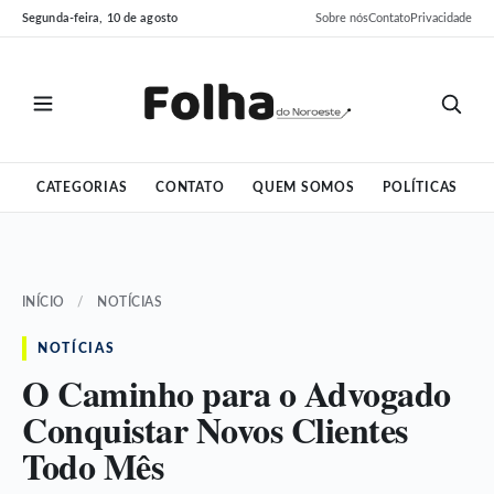
Pular
Pular
Segunda-feira, 10 de agosto
Sobre nós
Contato
Privacidade
para
para
o
o
conteúdo
conteúdo
CATEGORIAS
CONTATO
QUEM SOMOS
POLÍTICAS
INÍCIO
/
NOTÍCIAS
NOTÍCIAS
O Caminho para o Advogado
Conquistar Novos Clientes
Todo Mês