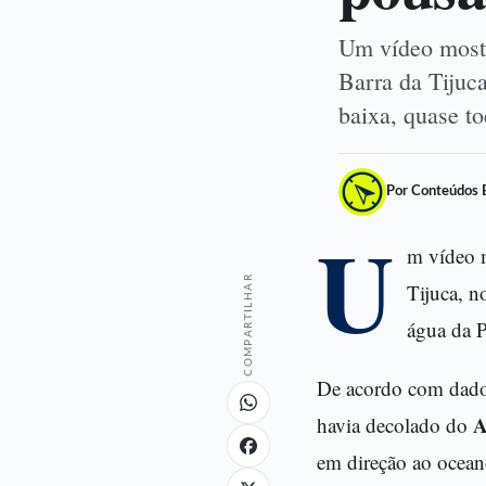
Um vídeo most
Barra da Tijuc
baixa, quase t
Por Conteúdos 
U
m vídeo 
COMPARTILHAR
Tijuca, n
água da P
De acordo com dado
A
havia decolado do
em direção ao ocean