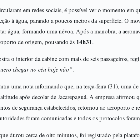
ircularam em redes sociais, é possível ver o momento em q
reção à água, parando a poucos metros da superfície. O mo
ntar água, formando uma névoa. Após a manobra, a aerona
14h31
eroporto de origem, pousando às
.
tra o interior da cabine com mais de seis passageiros, regi
uero chegar no céu hoje não”
.
itiu uma nota informando que, na terça-feira (31), uma de
altitude após decolar de Jacarepaguá. A empresa afirmou q
ntos de segurança estabelecidos, retornou ao aeroporto e 
autoridades foram comunicadas e todos os protocolos fora
ue durou cerca de oito minutos, foi registrado pela plataf