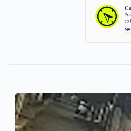
Co
Pro
ao 
MA