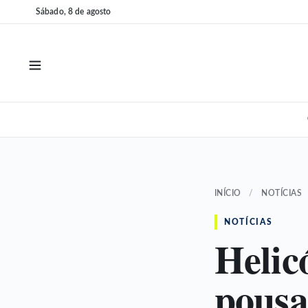
Pular
Pular
Sábado, 8 de agosto
para
para
o
o
conteúdo
conteúdo
INÍCIO
/
NOTÍCIAS
NOTÍCIAS
Helic
pousa