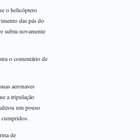
ue o helicóptero
vimento das pás do
ve subiu novamente
stra o comentário de
 suas aeronaves
ue a tripulação
realizou um pouso
m cumpridos.
orma de