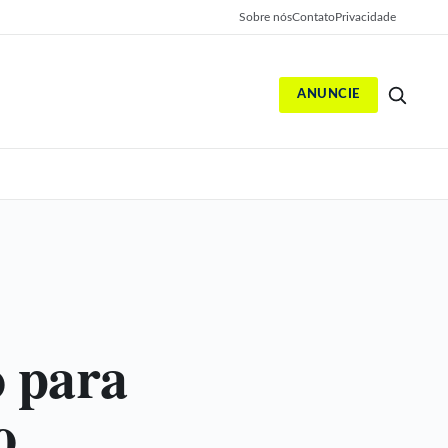
Sobre nós
Contato
Privacidade
ANUNCIE
S
o para
o