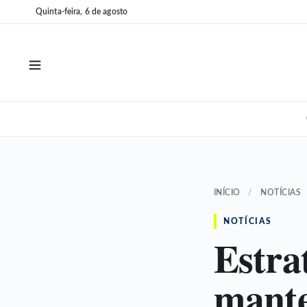
Pular
Pular
Quinta-feira, 6 de agosto
para
para
o
o
conteúdo
conteúdo
INÍCIO
/
NOTÍCIAS
NOTÍCIAS
Estra
mante