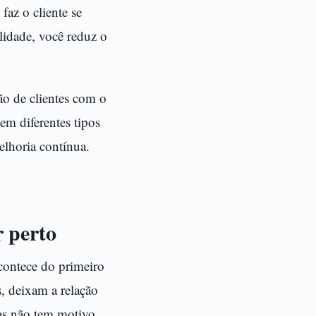
az o cliente se
lidade, você reduz o
ão de clientes com o
m diferentes tipos
lhoria contínua.
 perto
contece do primeiro
, deixam a relação
mas não tem motivo