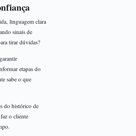
onfiança
pida, linguagem clara
ando sinais de
ara tirar dúvidas?
garantir
informar etapas do
nte sabe o que
s do histórico de
faz o cliente
empo.