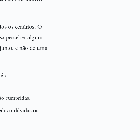
dos os cenários. O
cisa perceber algum
njunto, e não de uma
té o
ão cumpridas.
eduzir dúvidas ou