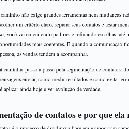
 caminho não exige grandes ferramentas nem mudanças rad
olher um critério claro, separar seus contatos e testar men
o, você vai entendendo padrões e refinando escolhas, até t
portunidades mais coerentes. E quando a comunicação fi
pessoa, as vendas tendem a acompanhar.
vai caminhar passo a passo pela segmentação de contatos: d
 mensagens enviar, como medir resultados e como evitar er
 aplicar ainda hoje e ver evolução de verdade.
mentação de contatos e por que ela
tos é o processo de dividir sua base em grupos com caracte