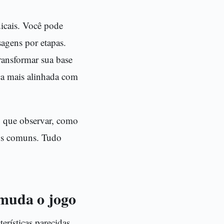
icais. Você pode
sagens por etapas.
ransformar sua base
ca mais alinhada com
o que observar, como
ros comuns. Tudo
 muda o jogo
rísticas parecidas.