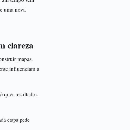
 de uma nova
m clareza
onstruir mapas.
nte influenciam a
ê quer resultados
ada etapa pede