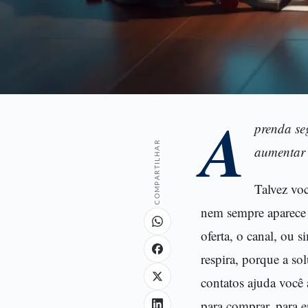
A
prenda se
COMPARTILHAR
aumentar 
Talvez vo
nem sempre aparece 
oferta, o canal, ou 
respira, porque a s
contatos ajuda você
para comprar, para 