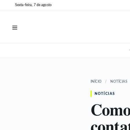
Pular
Pular
Sexta-feira, 7 de agosto
para
para
o
o
conteúdo
conteúdo
INÍCIO
/
NOTÍCIAS
NOTÍCIAS
Como 
conta