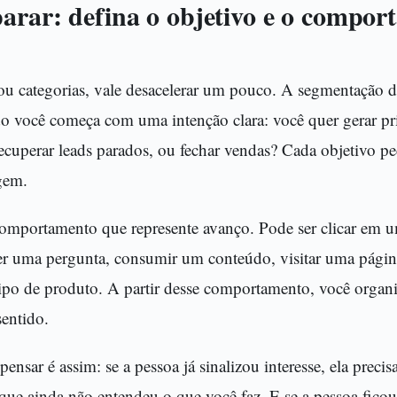
parar: defina o objetivo e o compo
s ou categorias, vale desacelerar um pouco. A segmentação d
 você começa com uma intenção clara: você quer gerar pr
 recuperar leads parados, ou fechar vendas? Cada objetivo 
gem.
omportamento que represente avanço. Pode ser clicar em u
r uma pergunta, consumir um conteúdo, visitar uma pági
tipo de produto. A partir desse comportamento, você organi
sentido.
pensar é assim: se a pessoa já sinalizou interesse, ela pre
 que ainda não entendeu o que você faz. E se a pessoa fic