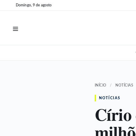
Pular
Pular
Domingo, 9 de agosto
para
para
o
o
conteúdo
conteúdo
INÍCIO
/
NOTÍCIAS
NOTÍCIAS
Círio
milhõ