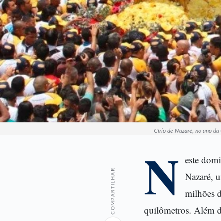
Círio de Nazaré, no ano da
N
este domi
COMPARTILHAR
Nazaré, u
milhões d
quilômetros. Além d