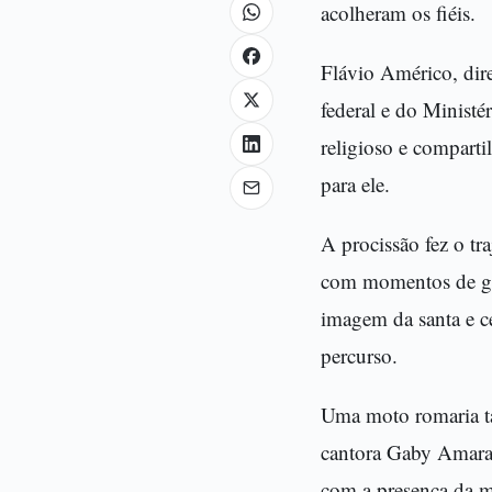
acolheram os fiéis.
Flávio Américo, dir
federal e do Ministé
religioso e compart
para ele.
A procissão fez o tr
com momentos de gra
imagem da santa e c
percurso.
Uma moto romaria ta
cantora Gaby Amaran
com a presença da mi