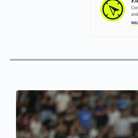
Ed
Con
aná
MA