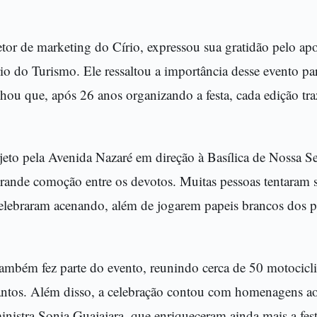
etor de marketing do Círio, expressou sua gratidão pelo a
rio do Turismo. Ele ressaltou a importância desse evento pa
ilhou que, após 26 anos organizando a festa, cada edição t
ajeto pela Avenida Nazaré em direção à Basílica de Nossa S
nde comoção entre os devotos. Muitas pessoas tentaram 
elebraram acenando, além de jogarem papeis brancos dos p
mbém fez parte do evento, reunindo cerca de 50 motociclis
tos. Além disso, a celebração contou com homenagens ao
nistra Sonia Guajajara, que enriqueceram ainda mais a fes