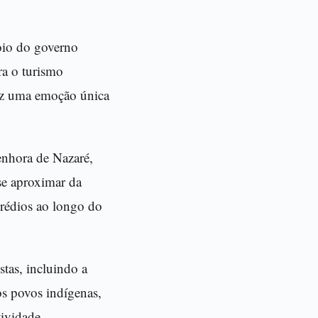
poio do governo
ra o turismo
raz uma emoção única
enhora de Nazaré,
se aproximar da
rédios ao longo do
tas, incluindo a
s povos indígenas,
tividade.