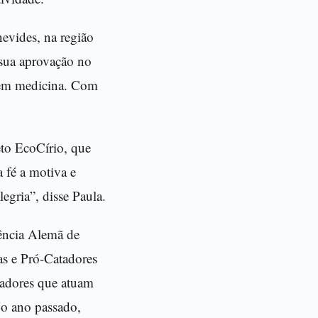
nevides, na região
 sua aprovação no
r em medicina. Com
eto EcoCírio, que
 fé a motiva e
egria”, disse Paula.
ência Alemã de
as e Pró-Catadores
tadores que atuam
No ano passado,