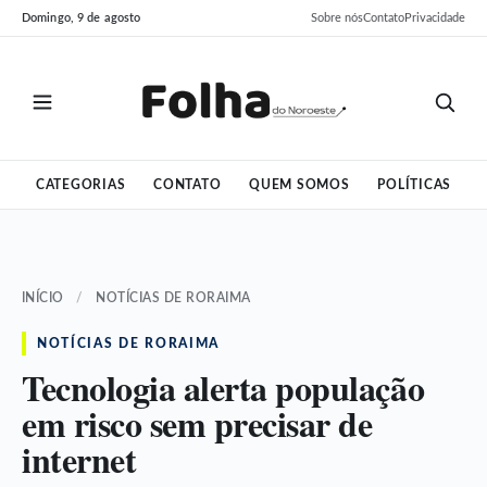
Pular
Pular
Domingo, 9 de agosto
Sobre nós
Contato
Privacidade
para
para
o
o
conteúdo
conteúdo
CATEGORIAS
CONTATO
QUEM SOMOS
POLÍTICAS
INÍCIO
/
NOTÍCIAS DE RORAIMA
NOTÍCIAS DE RORAIMA
Tecnologia alerta população
em risco sem precisar de
internet