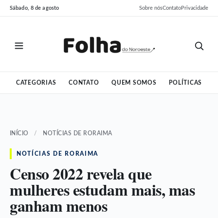
Pular
Pular
Sábado, 8 de agosto
Sobre nós
Contato
Privacidade
para
para
o
o
conteúdo
conteúdo
CATEGORIAS
CONTATO
QUEM SOMOS
POLÍTICAS
INÍCIO
/
NOTÍCIAS DE RORAIMA
NOTÍCIAS DE RORAIMA
Censo 2022 revela que
mulheres estudam mais, mas
ganham menos