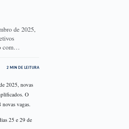
embro de 2025,
etivos
ino com…
2 MIN DE LEITURA
o de 2025, novas
plificados. O
8 novas vagas.
dias 25 e 29 de