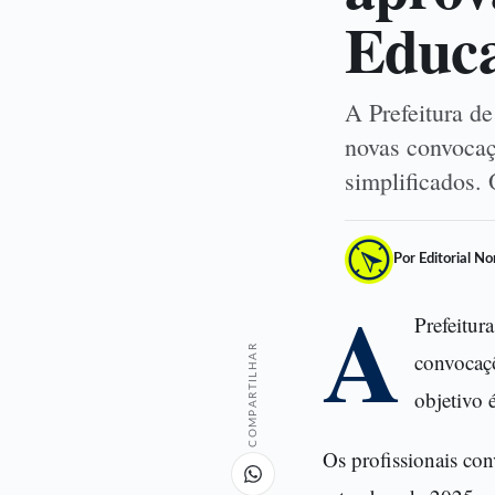
Educ
A Prefeitura de
novas convocaç
simplificados.
Por Editorial N
A
Prefeitur
COMPARTILHAR
convocaçõ
objetivo 
Os profissionais co