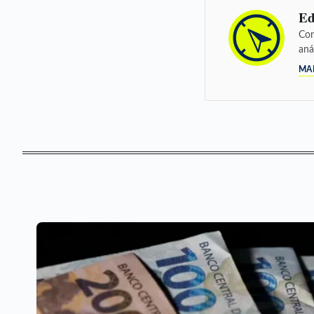
Ed
Con
aná
MA