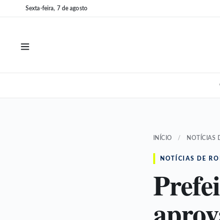
Pular
Pular
Sexta-feira, 7 de agosto
para
para
o
o
conteúdo
conteúdo
INÍCIO
/
NOTÍCIAS 
NOTÍCIAS DE R
Prefe
aprov