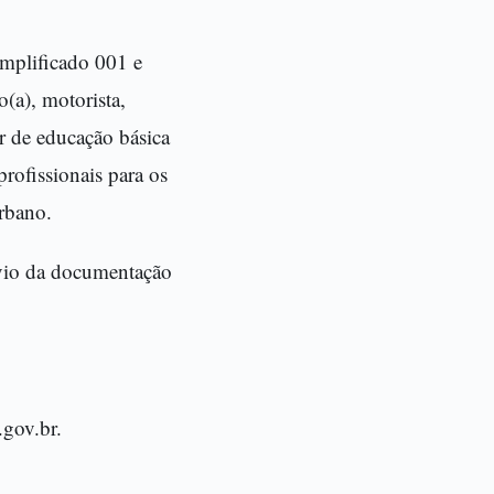
implificado 001 e
(a), motorista,
or de educação básica
rofissionais para os
urbano.
envio da documentação
.gov.br.