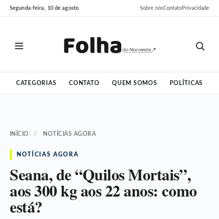
Pular
Pular
Segunda-feira, 10 de agosto
Sobre nós
Contato
Privacidade
para
para
o
o
conteúdo
conteúdo
CATEGORIAS
CONTATO
QUEM SOMOS
POLÍTICAS
INÍCIO
/
NOTÍCIAS AGORA
NOTÍCIAS AGORA
Seana, de “Quilos Mortais”,
aos 300 kg aos 22 anos: como
está?