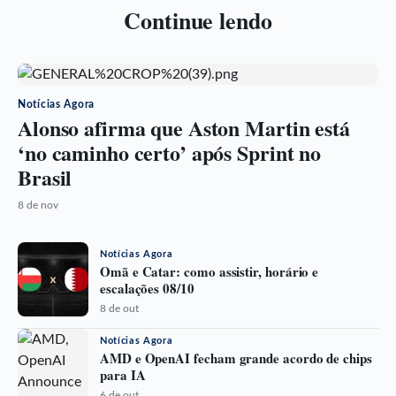
Continue lendo
Notícias Agora
Alonso afirma que Aston Martin está
‘no caminho certo’ após Sprint no
Brasil
8 de nov
Notícias Agora
Omã e Catar: como assistir, horário e
escalações 08/10
8 de out
Notícias Agora
AMD e OpenAI fecham grande acordo de chips
para IA
6 de out