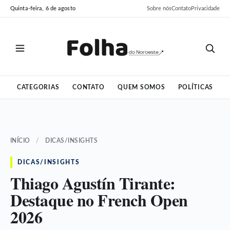
Pular
Pular
Quinta-feira, 6 de agosto
Sobre nós
Contato
Privacidade
para
para
o
o
conteúdo
conteúdo
CATEGORIAS
CONTATO
QUEM SOMOS
POLÍTICAS
INÍCIO
/
DICAS/INSIGHTS
DICAS/INSIGHTS
Thiago Agustín Tirante:
Destaque no French Open
2026