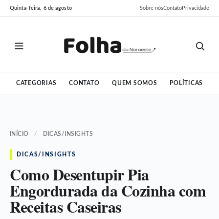
Pular
Pular
Quinta-feira, 6 de agosto
Sobre nós
Contato
Privacidade
para
para
o
o
conteúdo
conteúdo
CATEGORIAS
CONTATO
QUEM SOMOS
POLÍTICAS
INÍCIO
/
DICAS/INSIGHTS
DICAS/INSIGHTS
Como Desentupir Pia
Engordurada da Cozinha com
Receitas Caseiras