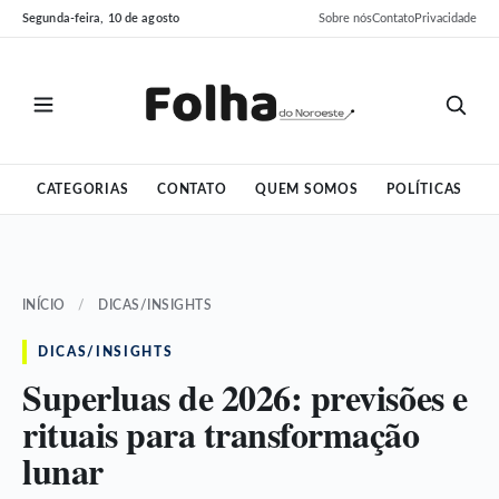
Pular
Pular
Segunda-feira, 10 de agosto
Sobre nós
Contato
Privacidade
para
para
o
o
conteúdo
conteúdo
CATEGORIAS
CONTATO
QUEM SOMOS
POLÍTICAS
INÍCIO
/
DICAS/INSIGHTS
DICAS/INSIGHTS
Superluas de 2026: previsões e
rituais para transformação
lunar