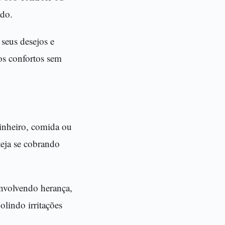
ado.
seus desejos e
os confortos sem
dinheiro, comida ou
teja se cobrando
envolvendo herança,
olindo irritações