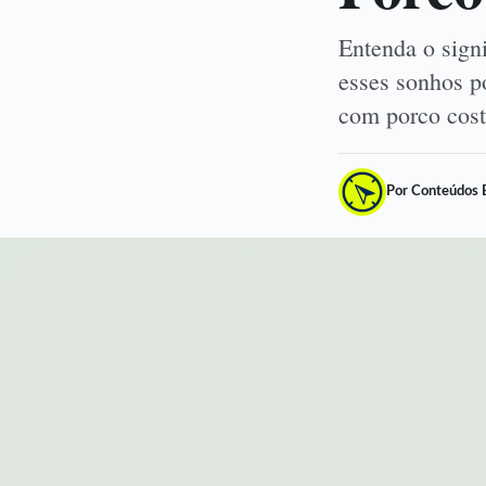
Entenda o sign
esses sonhos po
com porco cos
Por Conteúdos 