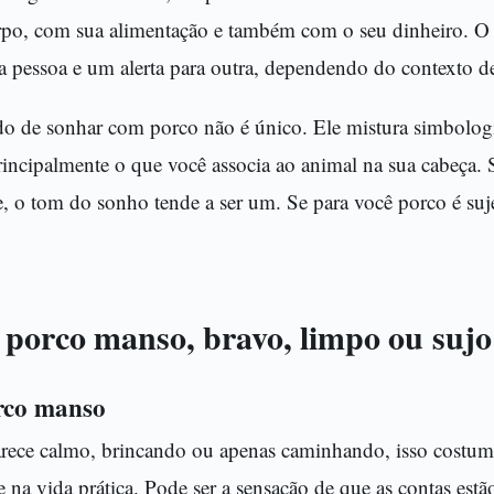
orpo, com sua alimentação e também com o seu dinheiro.
a pessoa e um alerta para outra, dependendo do contexto d
ado de sonhar com porco não é único. Ele mistura simbologi
principalmente o que você associa ao animal na sua cabeça. 
e, o tom do sonho tende a ser um. Se para você porco é suje
porco manso, bravo, limpo ou sujo
rco manso
ece calmo, brincando ou apenas caminhando, isso costuma
e na vida prática. Pode ser a sensação de que as contas estã