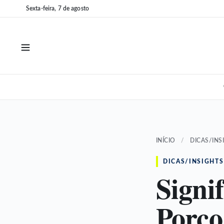
Pular
Pular
Sexta-feira, 7 de agosto
para
para
o
o
conteúdo
conteúdo
INÍCIO
/
DICAS/INS
DICAS/INSIGHTS
Signi
Porco