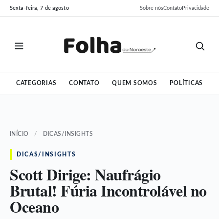
Pular
Pular
Sexta-feira, 7 de agosto
Sobre nós
Contato
Privacidade
para
para
o
o
conteúdo
conteúdo
CATEGORIAS
CONTATO
QUEM SOMOS
POLÍTICAS
INÍCIO
/
DICAS/INSIGHTS
DICAS/INSIGHTS
Scott Dirige: Naufrágio
Brutal! Fúria Incontrolável no
Oceano