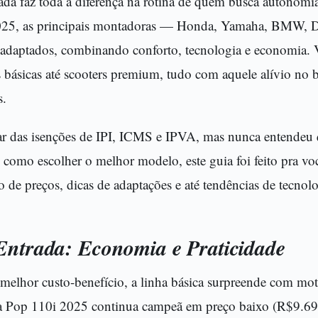
da faz toda a diferença na rotina de quem busca autonomia
025, as principais montadoras — Honda, Yamaha, BMW, D
daptados, combinando conforto, tecnologia e economia. V
 básicas até scooters premium, tudo com aquele alívio no b
s.
lar das isenções de IPI, ICMS e IPVA, mas nunca entendeu
como escolher o melhor modelo, este guia foi feito pra v
o de preços, dicas de adaptações e até tendências de tecnolo
Entrada: Economia e Praticidade
melhor custo-benefício, a linha básica surpreende com mo
Pop 110i 2025 continua campeã em preço baixo (R$9.69