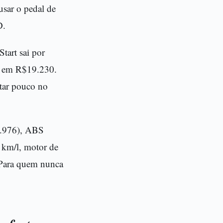
usar o pedal de
D.
tart sai por
ca em R$19.230.
star pouco no
7.976), ABS
km/l, motor de
 Para quem nunca