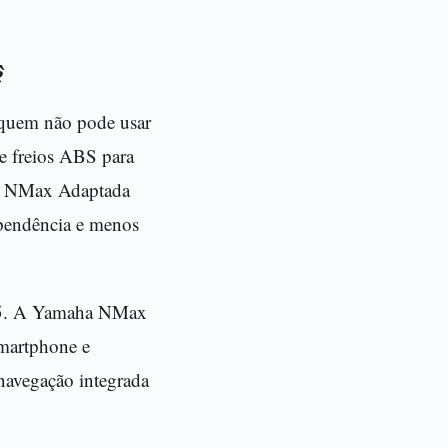
ê
 quem não pode usar
de freios ABS para
ha NMax Adaptada
ependência e menos
2025. A Yamaha NMax
smartphone e
navegação integrada