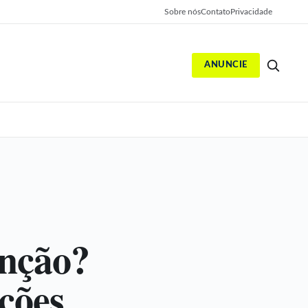
Sobre nós
Contato
Privacidade
ANUNCIE
S
nção?
ções