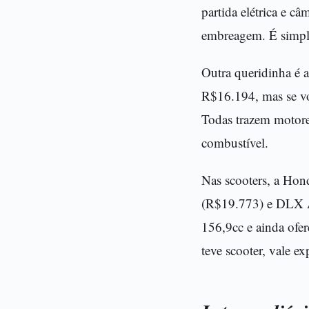
partida elétrica e c
embreagem. É simple
Outra queridinha é 
R$16.194, mas se vo
Todas trazem motore
combustível.
Nas scooters, a Ho
(R$19.773) e DLX 
156,9cc e ainda ofe
teve scooter, vale e