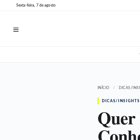
Pular
Pular
Sexta-feira, 7 de agosto
para
para
o
o
conteúdo
conteúdo
INÍCIO
/
DICAS/INS
DICAS/INSIGHTS
Quer 
Conhe