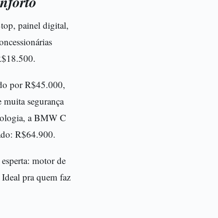
nforto
p, painel digital,
oncessionárias
 R$18.500.
do por R$45.000,
e muita segurança
cnologia, a BMW C
ado: R$64.900.
esperta: motor de
Ideal pra quem faz