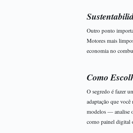
Sustentabili
Outro ponto importa
Motores mais limpos
economia no combust
Como Escol
O segredo é fazer um
adaptação que você 
modelos — analise o
como painel digital