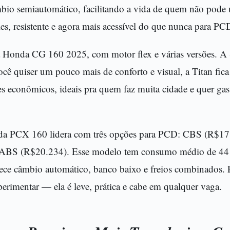
âmbio semiautomático, facilitando a vida de quem não pode 
s, resistente e agora mais acessível do que nunca para PC
a Honda CG 160 2025, com motor flex e várias versões. A S
cê quiser um pouco mais de conforto e visual, a Titan fi
s econômicos, ideais pra quem faz muita cidade e quer ga
nda PCX 160 lidera com três opções para PCD: CBS (R$1
ABS (R$20.234). Esse modelo tem consumo médio de 44 
rece câmbio automático, banco baixo e freios combinados.
xperimentar — ela é leve, prática e cabe em qualquer vaga.