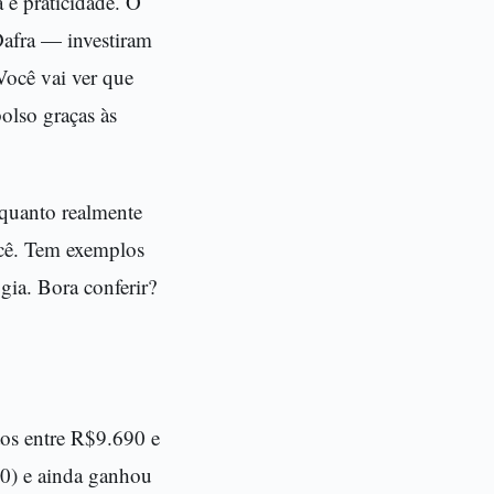
 e praticidade. O
afra — investiram
ocê vai ver que
olso graças às
 quanto realmente
ocê. Tem exemplos
gia. Bora conferir?
tos entre R$9.690 e
0) e ainda ganhou