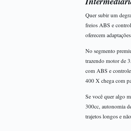
Intermediár
Quer subir um degra
freios ABS e contro
oferecem adaptações
No segmento premiu
trazendo motor de 3
com ABS e controle
400 X chega com pa
Se você quer algo m
300cc, autonomia d
trajetos longos e nã