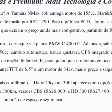
ias e Premium: Mais Tecnologia e Co
u? A Yamaha NMax 160 entrega motor de 155cc, Start&Sto
le de tração por R$21.790. Para o público PCD, algumas c
 que deixam o preço ainda mais competitivo, partindo de
m, o destaque vai para a BMW C 400 GT Adaptada, sain
50cc, câmbio automático, banco ajustável, GPS integrado 
 de tração dinâmico. E, para quem quer o máximo em te
inel TFT de 6,5” e um motor de 34cv, mas o preço é salg
ais equilibrado, a Dafra Citycom 300i aparece como opção 
e 300km, versões CBS (R$26.000) e HD 300 (R$27.490). 
o abre mão de espaço e segurança.