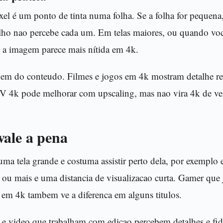
xel é um ponto de tinta numa folha. Se a folha for pequena
olho nao percebe cada um. Em telas maiores, ou quando voce
e a imagem parece mais nítida em 4k.
gem do conteudo. Filmes e jogos em 4k mostram detalhe r
 4k pode melhorar com upscaling, mas nao vira 4k de ve
ale a pena
uma tela grande e costuma assistir perto dela, por exempl
ou mais e uma distancia de visualizacao curta. Gamer qu
 em 4k tambem ve a diferenca em alguns titulos.
o e video que trabalham com edicao percebem detalhes e fid