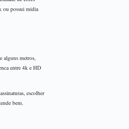
k ou possui midia
e alguns metros,
enca entre 4k e HD
ssinaturas, escolher
atende bem.