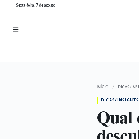
Pular
Pular
Sexta-feira, 7 de agosto
para
para
o
o
conteúdo
conteúdo
INÍCIO
/
DICAS/INS
DICAS/INSIGHTS
Qual 
descu