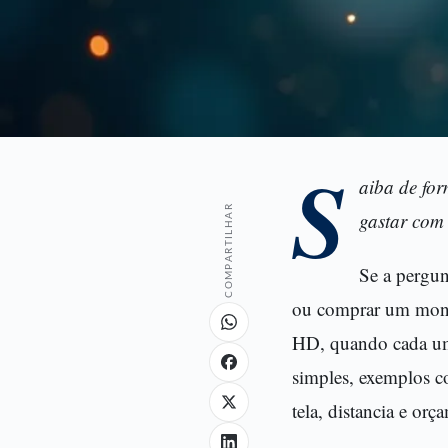
S
aiba de for
COMPARTILHAR
gastar com 
Se a pergun
ou comprar um monito
HD, quando cada um 
simples, exemplos c
tela, distancia e orç