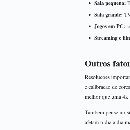
Sala pequena:
T
Sala grande:
TV 
Jogos em PC:
se
Streaming e fil
Outros fato
Resolucoes importam,
e calibracao de cor
melhor que uma 4k b
Tambem pense no sis
afetam o dia a dia m