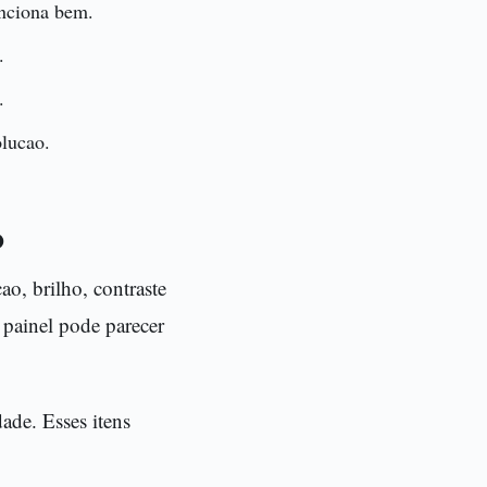
nciona bem.
.
.
olucao.
o
o, brilho, contraste
painel pode parecer
ade. Esses itens