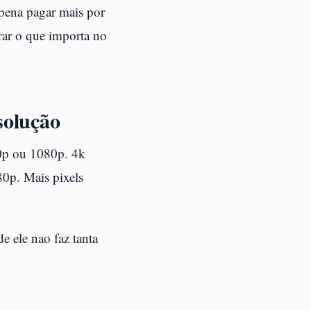
 pena pagar mais por
trar o que importa no
solução
20p ou 1080p. 4k
80p. Mais pixels
e ele nao faz tanta