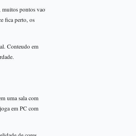
, muitos pontos vao
 fica perto, os
eal. Conteudo em
rdade.
o em uma sala com
e joga em PC com
elidade de cores