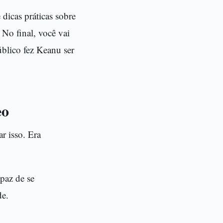
 dicas práticas sobre
 No final, você vai
úblico fez Keanu ser
eo
r isso. Era
paz de se
de.