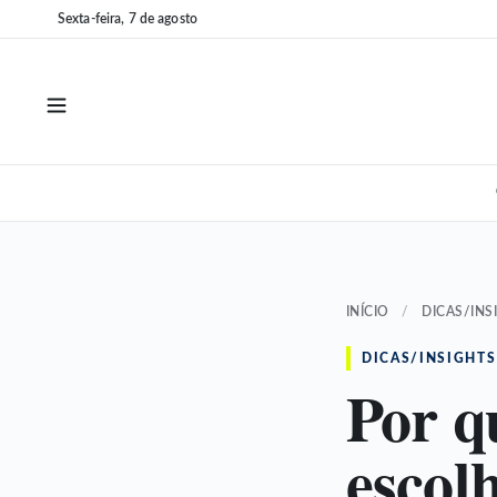
Pular
Pular
Sexta-feira, 7 de agosto
para
para
o
o
conteúdo
conteúdo
INÍCIO
/
DICAS/INS
DICAS/INSIGHTS
Por q
escol