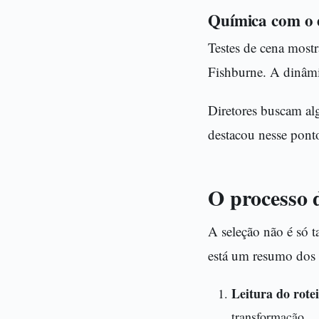
Química com o e
Testes de cena mos
Fishburne. A dinâmic
Diretores buscam alg
destacou nesse pont
O processo d
A seleção não é só t
está um resumo dos p
Leitura do rotei
transformação.