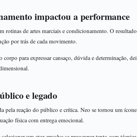
namento impactou a performance
rotinas de artes marciais e condicionamento. O resultado n
enção por trás de cada movimento.
 o corpo para expressar cansaço, dúvida e determinação, de
dimensional.
úblico e legado
da pela reação do público e crítica. Neo se tornou um ícone
tuação física com entrega emocional.
e selecionar um ator envolve se preocupar tanto com técnic