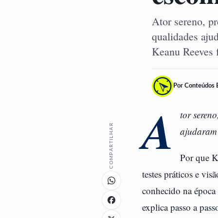
Ator sereno, pr
qualidades aju
Keanu Reeves 
Por Conteúdos 
A
tor seren
COMPARTILHAR
ajudaram 
Por que K
testes práticos e v
conhecido na época 
explica passo a pass