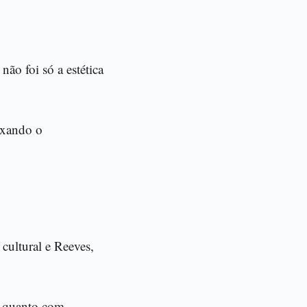
ão foi só a estética
ixando o
 cultural e Reeves,
a quanto com