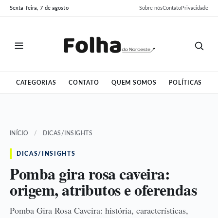
Pular
Pular
Sexta-feira, 7 de agosto
Sobre nós
Contato
Privacidade
para
para
o
o
conteúdo
conteúdo
CATEGORIAS
CONTATO
QUEM SOMOS
POLÍTICAS
INÍCIO
/
DICAS/INSIGHTS
DICAS/INSIGHTS
Pomba gira rosa caveira:
origem, atributos e oferendas
Pomba Gira Rosa Caveira: história, características,