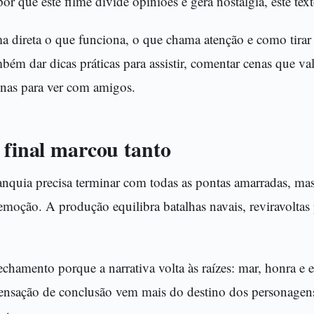
or que este filme divide opiniões e gera nostalgia, este text
a direta o que funciona, o que chama atenção e como tirar
bém dar dicas práticas para assistir, comentar cenas que va
nas para ver com amigos.
 final marcou tanto
quia precisa terminar com todas as pontas amarradas, mas e
 emoção. A produção equilibra batalhas navais, reviravoltas 
echamento porque a narrativa volta às raízes: mar, honra e 
ensação de conclusão vem mais do destino dos personage