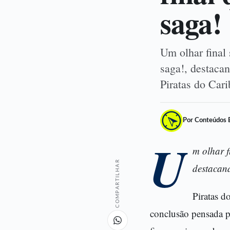
saga!
Um olhar final 
saga!, destaca
Piratas do Car
Por Conteúdos 
U
m olhar f
COMPARTILHAR
destacan
Piratas d
conclusão pensada pa