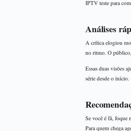
IPTV teste para com
Análises ráp
A crítica elogiou m
no ritmo. O público
Essas duas visões a
série desde o início
Recomendaçõ
Se você é fã, foque 
Para quem chega agor