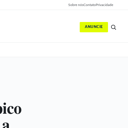
Sobre nós
Contato
Privacidade
ANUNCIE
S
pico
 a