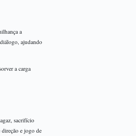
milhança a
 diálogo, ajudando
orver a carga
gaz, sacrifício
e direção e jogo de