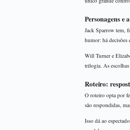
único grande confro
Personagens e a
Jack Sparrow tem, f
humor: há decisões 
Will Turner e Eliza
trilogia. As escolha
Roteiro: respost
O roteiro opta por f
são respondidas, mas
Isso dá ao espectad