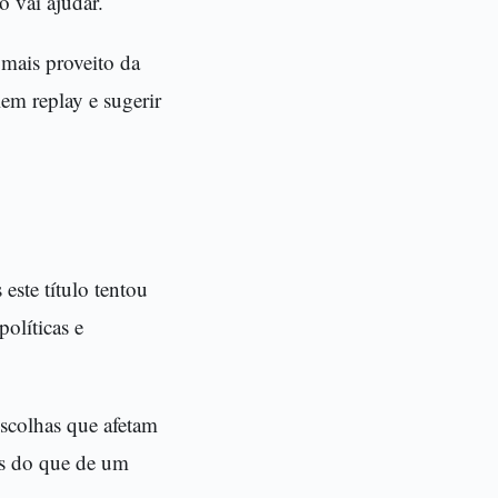
o vai ajudar.
 mais proveito da
lem replay e sugerir
ste título tentou
políticas e
escolhas que afetam
ns do que de um