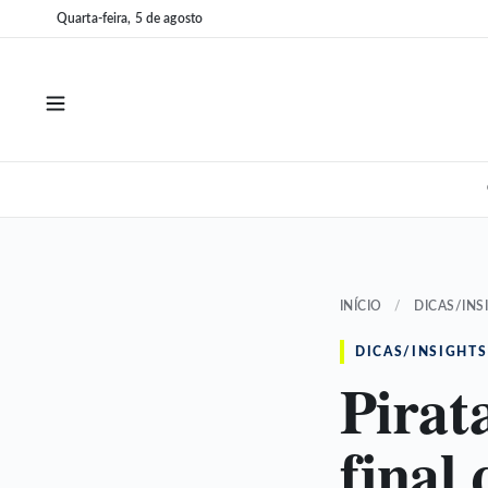
Pular
Pular
Quarta-feira, 5 de agosto
para
para
o
o
conteúdo
conteúdo
INÍCIO
/
DICAS/INS
DICAS/INSIGHTS
Pirat
final