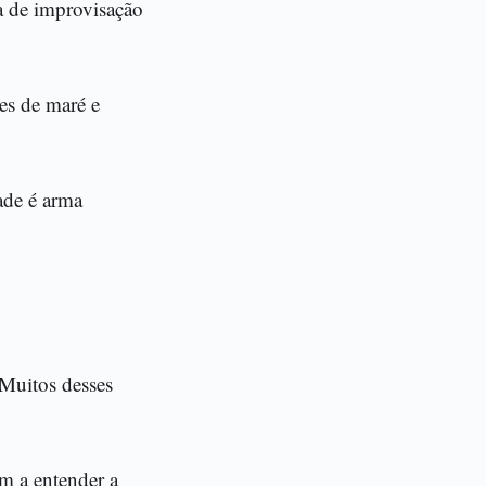
a de improvisação
es de maré e
dade é arma
 Muitos desses
m a entender a