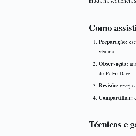
muda na sequência se
Como assist
Preparação:
esc
visuais.
Observação:
ano
do Polvo Dave.
Revisão:
reveja e
Compartilhar:
d
Técnicas e 