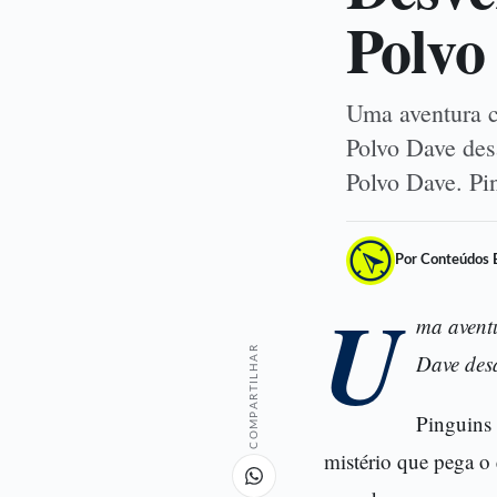
Polvo
Uma aventura c
Polvo Dave des
Polvo Dave. P
Por Conteúdos 
U
ma avent
COMPARTILHAR
Dave des
Pinguins
mistério que pega o 