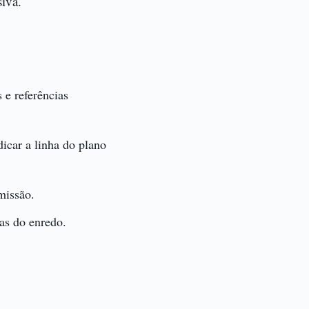
siva.
 e referências
icar a linha do plano
missão.
as do enredo.