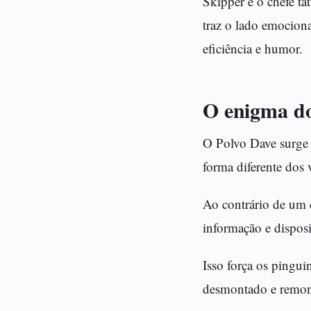
Skipper é o chefe tá
traz o lado emocion
eficiência e humor.
O enigma do
O Polvo Dave surge 
forma diferente dos v
Ao contrário de um c
informação e disposi
Isso força os pingu
desmontado e remon