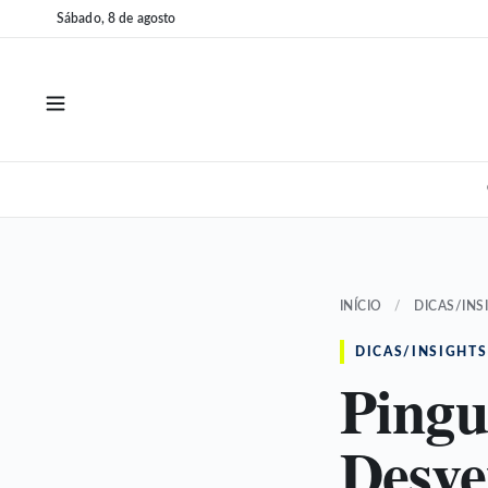
Pular
Pular
Sábado, 8 de agosto
para
para
o
o
conteúdo
conteúdo
INÍCIO
/
DICAS/INS
DICAS/INSIGHTS
Pingu
Desve