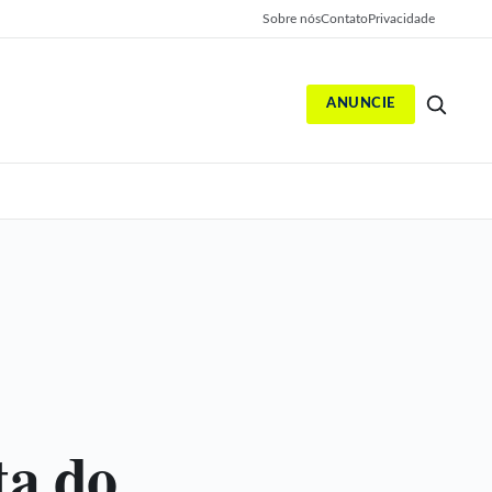
Sobre nós
Contato
Privacidade
ANUNCIE
S
:
ta do