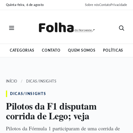
Pular
Pular
Quinta-feira, 6 de agosto
Sobre nós
Contato
Privacidade
para
para
o
o
conteúdo
conteúdo
CATEGORIAS
CONTATO
QUEM SOMOS
POLÍTICAS
INÍCIO
/
DICAS/INSIGHTS
DICAS/INSIGHTS
Pilotos da F1 disputam
corrida de Lego; veja
Pilotos da Fórmula 1 participaram de uma corrida de