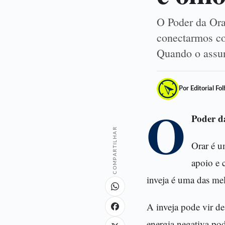
O Poder da Ora
conectarmos co
Quando o assun
Por Editorial Fo
O
Poder d
COMPARTILHAR
Orar é u
apoio e 
inveja é uma das mel
A inveja pode vir de
energia negativa pod