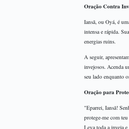
Oração Contra Inv
Iansã, ou Oyá, é um
intensa e rápida. Su
energias ruins.
A seguir, apresenta
invejosos. Acenda u
seu lado enquanto o
Oração para Prote
"Eparrei, Iansã! Sen
protege-me com teu 
Leva toda a inveja 