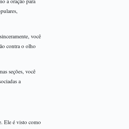
mo a oração para
opulares,
sinceramente, você
ção contra o olho
mas seções, você
sociadas a
e. Ele é visto como