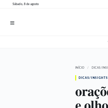
Pular
Pular
Sábado, 8 de agosto
para
para
o
o
conteúdo
conteúdo
INÍCIO
/
DICAS/INS
DICAS/INSIGHTS
oraçõ
e olh