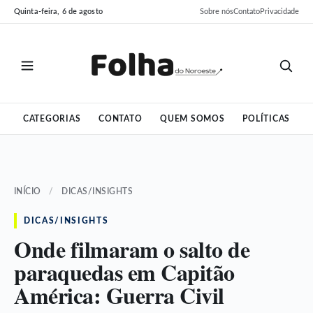
Pular
Pular
Quinta-feira, 6 de agosto
Sobre nós
Contato
Privacidade
para
para
o
o
conteúdo
conteúdo
CATEGORIAS
CONTATO
QUEM SOMOS
POLÍTICAS
INÍCIO
/
DICAS/INSIGHTS
DICAS/INSIGHTS
Onde filmaram o salto de
paraquedas em Capitão
América: Guerra Civil