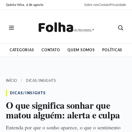
Pular
Pular
Quinta-feira, 6 de agosto
Sobre nós
Contato
Privacidade
para
para
o
o
conteúdo
conteúdo
CATEGORIAS
CONTATO
QUEM SOMOS
POLÍTICAS
INÍCIO
/
DICAS/INSIGHTS
DICAS/INSIGHTS
O que significa sonhar que
matou alguém: alerta e culpa
Entenda por que o sonho aparece, o que o sentimento