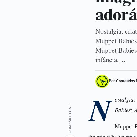
adorá
Nostalgia, cri
Muppet Babies:
Muppet Babies:
infância,…
Por Conteúdos 
N
ostalgia,
COMPARTILHAR
Babies: A
Muppet Ba
imaginação e persona