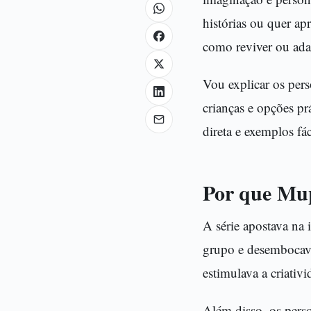
histórias ou quer apr
como reviver ou adap
Vou explicar os pers
crianças e opções pr
direta e exemplos fác
Por que Mup
A série apostava na
grupo e desembocava
estimulava a criativi
Além disso, os perso