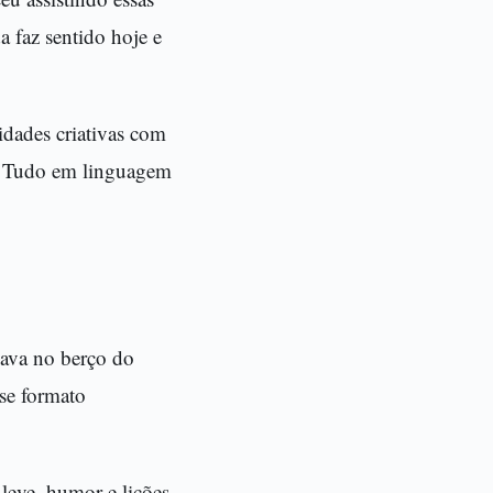
a faz sentido hoje e
idades criativas com
os. Tudo em linguagem
çava no berço do
se formato
 leve, humor e lições