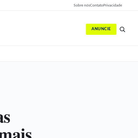
Sobre nós
Contato
Privacidade
ANUNCIE
S
as
 mais