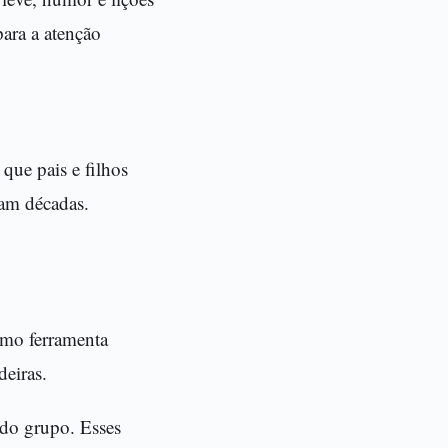
para a atenção
que pais e filhos
am décadas.
omo ferramenta
eiras.
 do grupo. Esses