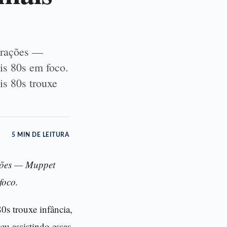
gerações —
is 80s em foco.
s 80s trouxe
5 MIN DE LEITURA
ações — Muppet
foco.
0s trouxe infância,
eu assistindo essas