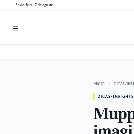
Pular
Pular
Sexta-feira, 7 de agosto
para
para
o
o
conteúdo
conteúdo
INÍCIO
/
DICAS/INS
DICAS/INSIGHTS
Muppe
imagi