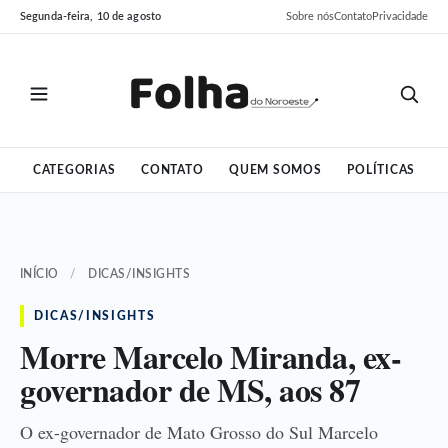
Pular
Pular
Segunda-feira, 10 de agosto
Sobre nós
Contato
Privacidade
para
para
o
o
conteúdo
conteúdo
CATEGORIAS
CONTATO
QUEM SOMOS
POLÍTICAS
INÍCIO
/
DICAS/INSIGHTS
DICAS/INSIGHTS
Morre Marcelo Miranda, ex-
governador de MS, aos 87
O ex-governador de Mato Grosso do Sul Marcelo