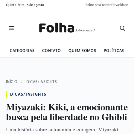
Pular
Pular
Quinta-feira, 6 de agosto
Sobre nós
Contato
Privacidade
para
para
o
o
conteúdo
conteúdo
CATEGORIAS
CONTATO
QUEM SOMOS
POLÍTICAS
INÍCIO
/
DICAS/INSIGHTS
DICAS/INSIGHTS
Miyazaki: Kiki, a emocionante
busca pela liberdade no Ghibli
Uma história sobre autonomia e coragem, Miyazaki: