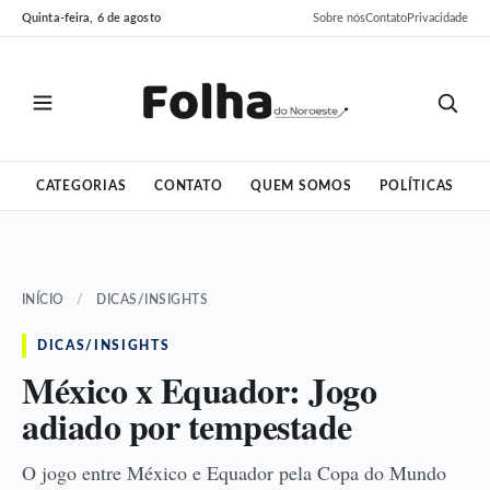
Pular
Pular
Quinta-feira, 6 de agosto
Sobre nós
Contato
Privacidade
para
para
o
o
conteúdo
conteúdo
CATEGORIAS
CONTATO
QUEM SOMOS
POLÍTICAS
INÍCIO
/
DICAS/INSIGHTS
DICAS/INSIGHTS
México x Equador: Jogo
adiado por tempestade
O jogo entre México e Equador pela Copa do Mundo