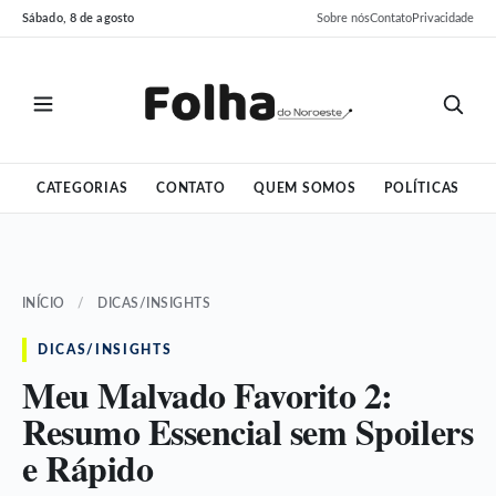
Pular
Pular
Sábado, 8 de agosto
Sobre nós
Contato
Privacidade
para
para
o
o
conteúdo
conteúdo
CATEGORIAS
CONTATO
QUEM SOMOS
POLÍTICAS
INÍCIO
/
DICAS/INSIGHTS
DICAS/INSIGHTS
Meu Malvado Favorito 2:
Resumo Essencial sem Spoilers
e Rápido