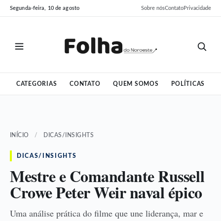
Pular
Pular
Segunda-feira, 10 de agosto
Sobre nós
Contato
Privacidade
para
para
o
o
conteúdo
conteúdo
CATEGORIAS
CONTATO
QUEM SOMOS
POLÍTICAS
INÍCIO
/
DICAS/INSIGHTS
DICAS/INSIGHTS
Mestre e Comandante Russell
Crowe Peter Weir naval épico
Uma análise prática do filme que une liderança, mar e