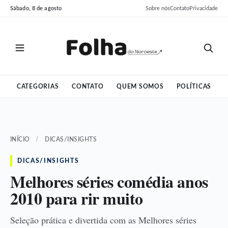
Pular
Pular
Sábado, 8 de agosto
Sobre nós
Contato
Privacidade
para
para
o
o
conteúdo
conteúdo
CATEGORIAS
CONTATO
QUEM SOMOS
POLÍTICAS
INÍCIO
/
DICAS/INSIGHTS
DICAS/INSIGHTS
Melhores séries comédia anos
2010 para rir muito
Seleção prática e divertida com as Melhores séries