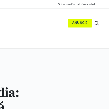
Sobre nós
Contato
Privacidade
ANUNCIE
S
dia:
á