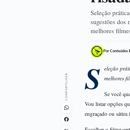
Seleção prátic
sugestões dos 
melhores film
Por Conteúdos 
S
eleção prát
COMPARTILHAR
melhores fi
Se você que
Vou listar opções q
engraçado ou sátira i
Escolher o filme cer