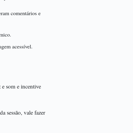
eram comentários e
mico.
agem acessível.
z e som e incentive
da sessão, vale fazer