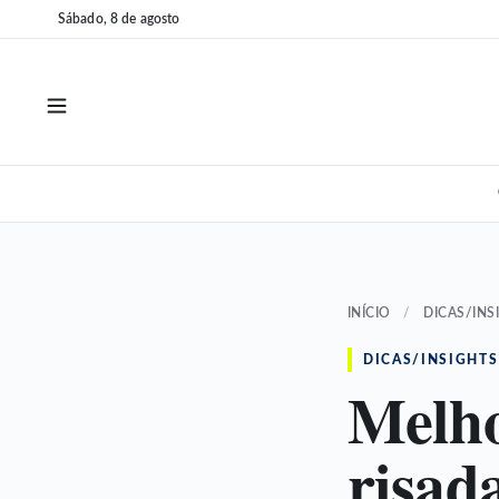
Pular
Pular
Sábado, 8 de agosto
para
para
o
o
conteúdo
conteúdo
INÍCIO
/
DICAS/INS
DICAS/INSIGHTS
Melho
risad