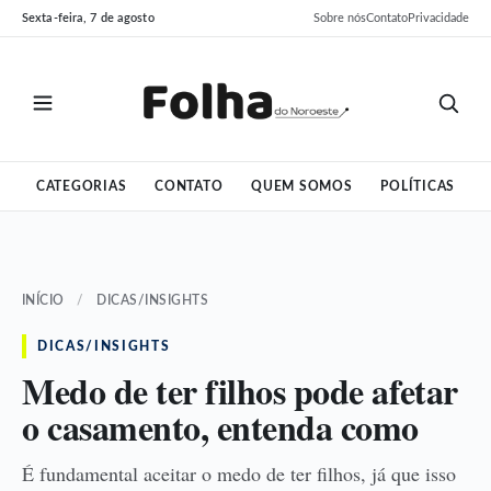
Pular
Pular
Sexta-feira, 7 de agosto
Sobre nós
Contato
Privacidade
para
para
o
o
conteúdo
conteúdo
CATEGORIAS
CONTATO
QUEM SOMOS
POLÍTICAS
INÍCIO
/
DICAS/INSIGHTS
DICAS/INSIGHTS
Medo de ter filhos pode afetar
o casamento, entenda como
É fundamental aceitar o medo de ter filhos, já que isso