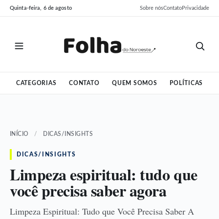
Pular
Pular
Quinta-feira, 6 de agosto
Sobre nós
Contato
Privacidade
para
para
o
o
conteúdo
conteúdo
CATEGORIAS
CONTATO
QUEM SOMOS
POLÍTICAS
INÍCIO
/
DICAS/INSIGHTS
DICAS/INSIGHTS
Limpeza espiritual: tudo que
você precisa saber agora
Limpeza Espiritual: Tudo que Você Precisa Saber A