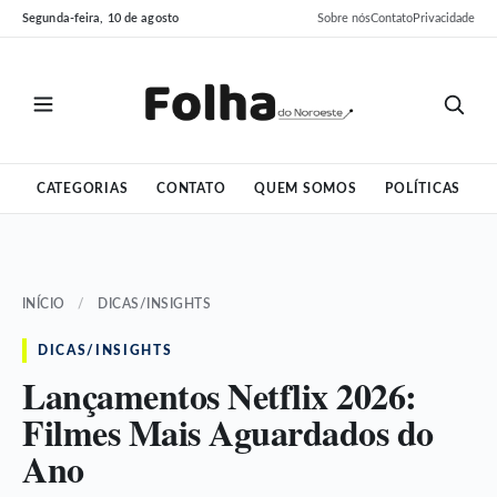
Pular
Pular
Segunda-feira, 10 de agosto
Sobre nós
Contato
Privacidade
para
para
o
o
conteúdo
conteúdo
CATEGORIAS
CONTATO
QUEM SOMOS
POLÍTICAS
INÍCIO
/
DICAS/INSIGHTS
DICAS/INSIGHTS
Lançamentos Netflix 2026:
Filmes Mais Aguardados do
Ano