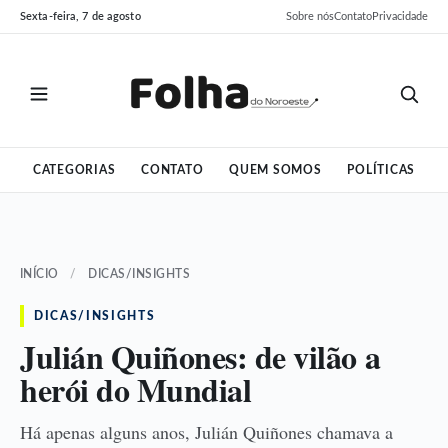
Pular
Pular
Sexta-feira, 7 de agosto
Sobre nós
Contato
Privacidade
para
para
o
o
conteúdo
conteúdo
CATEGORIAS
CONTATO
QUEM SOMOS
POLÍTICAS
INÍCIO
/
DICAS/INSIGHTS
DICAS/INSIGHTS
Julián Quiñones: de vilão a
herói do Mundial
Há apenas alguns anos, Julián Quiñones chamava a