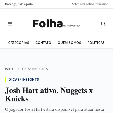
Pular
Pular
Domingo, 9 de agosto
Sobre nós
Contato
Privacidade
para
para
o
o
conteúdo
conteúdo
CATEGORIAS
CONTATO
QUEM SOMOS
POLÍTICAS
INÍCIO
/
DICAS/INSIGHTS
DICAS/INSIGHTS
Josh Hart ativo, Nuggets x
Knicks
O jogador Josh Hart estará disponível para atuar nesta